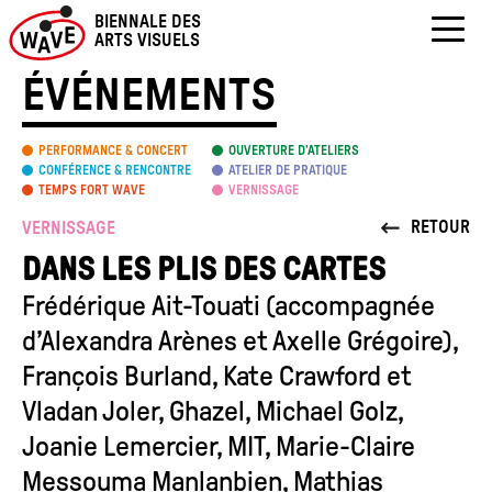
Skip
BIENNALE DES
to
ARTS VISUELS
content
ÉVÉNEMENTS
PERFORMANCE & CONCERT
OUVERTURE D’ATELIERS
CONFÉRENCE & RENCONTRE
ATELIER DE PRATIQUE
TEMPS FORT WAVE
VERNISSAGE
RETOUR
VERNISSAGE
DANS LES PLIS DES CARTES
Frédérique Ait-Touati (accompagnée
d’Alexandra Arènes et Axelle Grégoire),
François Burland, Kate Crawford et
Vladan Joler, Ghazel, Michael Golz,
Joanie Lemercier, MIT, Marie-Claire
Messouma Manlanbien, Mathias