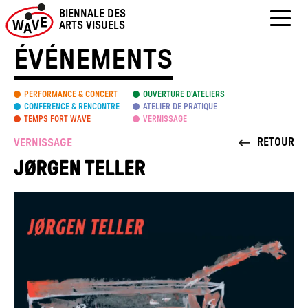
Skip
BIENNALE DES
to
ARTS VISUELS
content
ÉVÉNEMENTS
PERFORMANCE & CONCERT
OUVERTURE D’ATELIERS
CONFÉRENCE & RENCONTRE
ATELIER DE PRATIQUE
TEMPS FORT WAVE
VERNISSAGE
RETOUR
VERNISSAGE
JØRGEN TELLER