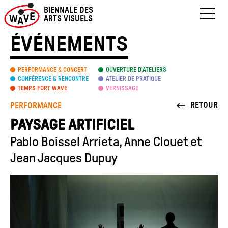
Skip
BIENNALE DES
to
ARTS VISUELS
content
ÉVÉNEMENTS
PERFORMANCE & CONCERT
OUVERTURE D’ATELIERS
CONFÉRENCE & RENCONTRE
ATELIER DE PRATIQUE
TEMPS FORT WAVE
VERNISSAGE
RETOUR
PERFORMANCE
PAYSAGE ARTIFICIEL
Pablo Boissel Arrieta, Anne Clouet et
Jean Jacques Dupuy