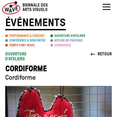
Skip
BIENNALE DES
to
ARTS VISUELS
content
ÉVÉNEMENTS
PERFORMANCE & CONCERT
OUVERTURE D’ATELIERS
CONFÉRENCE & RENCONTRE
ATELIER DE PRATIQUE
TEMPS FORT WAVE
VERNISSAGE
OUVERTURE
RETOUR
D'ATELIERS
CORDIFORME
Cordiforme