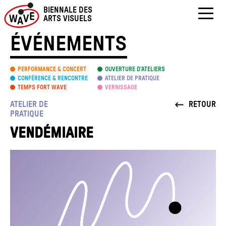
Skip
BIENNALE DES
to
ARTS VISUELS
content
ÉVÉNEMENTS
PERFORMANCE & CONCERT
OUVERTURE D’ATELIERS
CONFÉRENCE & RENCONTRE
ATELIER DE PRATIQUE
TEMPS FORT WAVE
VERNISSAGE
ATELIER DE
RETOUR
PRATIQUE
VENDÉMIAIRE