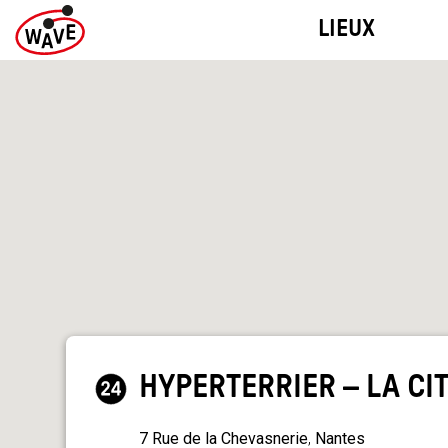
Skip
BIENNALE DES
LIEUX
to
ARTS VISUELS
content
HYPERTERRIER – LA CI
7
Rue de la Chevasnerie
,
Nantes