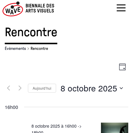
BIENNALE DES
ARTS VISUELS
Skip
to
Rencontre
content
Évènements
Rencontre
Nav
Na
Jour
par
de
8 octobre 2025
Aujourd’hui
con
vu
Sélectionnez
Év
une
16h00
date.
8 octobre 2025 à 16h00
->
18h00