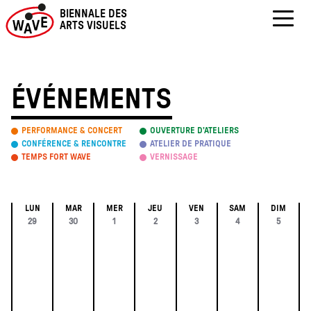
Skip
BIENNALE DES
to
ARTS VISUELS
content
ÉVÉNEMENTS
PERFORMANCE & CONCERT
OUVERTURE D’ATELIERS
CONFÉRENCE & RENCONTRE
ATELIER DE PRATIQUE
TEMPS FORT WAVE
VERNISSAGE
LUN
MAR
MER
JEU
VEN
SAM
DIM
Calendrier
0
0
0
0
0
0
0
29
30
1
2
3
4
5
évènement,
évènement,
évènement,
évènement,
évènement,
évènement,
évènemen
de
Évènements