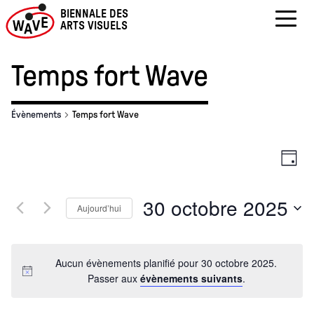
BIENNALE DES
ARTS VISUELS
Skip
to
Temps fort Wave
content
Évènements
Temps fort Wave
Nav
Na
Jour
par
de
30 octobre 2025
Aujourd’hui
con
vu
Sélectionnez
Év
une
Aucun évènements planifié pour 30 octobre 2025.
date.
Passer aux
évènements suivants
.