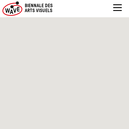
BIENNALE DES
ARTS VISUELS
LE
Skip
to
RAYON
content
VERT