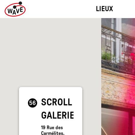
BIENNALE DES
LIEUX
ARTS VISUELS
SCROLL
Skip
to
GALERIE
content
SCROLL
GALERIE
19
Rue des
Carmélites
,