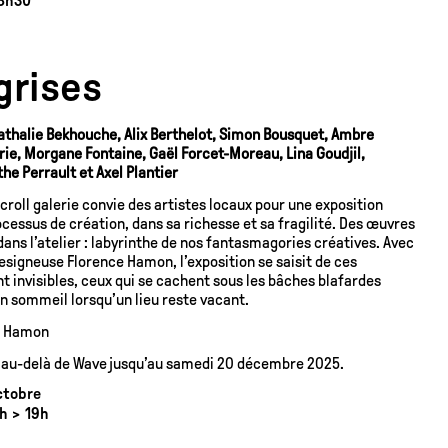
8h30
grises
Nathalie Bekhouche, Alix Berthelot, Simon Bousquet, Ambre
ie, Morgane Fontaine, Gaël Forcet-Moreau, Lina Goudjil,
he Perrault et Axel Plantier
 Scroll galerie convie des artistes locaux pour une exposition
cessus de création, dans sa richesse et sa fragilité. Des œuvres
ans l’atelier : labyrinthe de nos fantasmagories créatives. Avec
designeuse Florence Hamon, l’exposition se saisit de ces
invisibles, ceux qui se cachent sous les bâches blafardes
n sommeil lorsqu’un lieu reste vacant.
ce Hamon
e au-delà de Wave jusqu’au samedi 20 décembre 2025.
ctobre
h > 19h