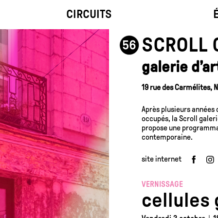
CIRCUITS
SCROLL 
galerie d’a
19 rue des Carmélites, 
Après plusieurs années
occupés, la Scroll galeri
propose une programmati
contemporaine.
site internet
VERNISSAGE
cellules 