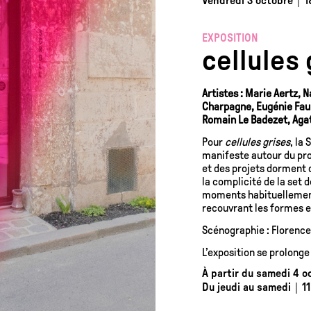
Vendredi 3 octobre｜1
EXPOSITION
cellules 
Artistes : Marie Aertz, 
Charpagne, Eugénie Faur
Romain Le Badezet, Agat
Pour
cellules grises
, la
manifeste autour du pro
et des projets dorment d
la complicité de la set 
moments habituellement 
recouvrant les formes e
Scénographie : Floren
L’exposition se prolong
À partir du samedi 4 o
Du jeudi au samedi｜11