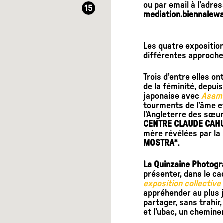
ou par email à l’adres
mediation.biennale
Les quatre expositio
différentes approch
Trois d’entre elles o
de la féminité, depuis
japonaise avec
Asami
tourments de l’âme et
l’Angleterre des sœu
CENTRE CLAUDE CA
mère révélées par la
MOSTRA*
.
La Quinzaine Photogr
présenter, dans le ca
exposition collective
appréhender au plus ju
partager, sans trahir,
et l’ubac, un chemine