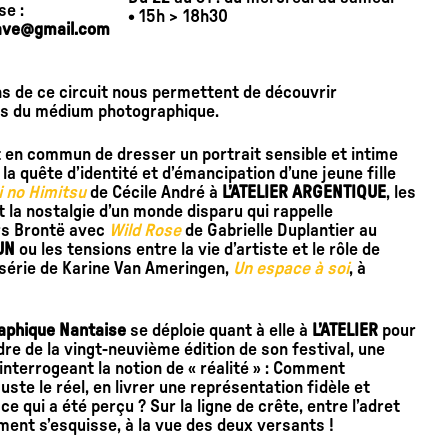
se :
• 15h > 18h30
wave@gmail.com
ns de ce circuit nous permettent de découvrir
es du médium photographique.
nt en commun de dresser un portrait sensible et intime
 la quête d’identité et d’émancipation d’une jeune fille
 no Himitsu
de Cécile André à
L’ATELIER ARGENTIQUE
, les
 la nostalgie d’un monde disparu qui rappelle
rs Brontë avec
Wild Rose
de Gabrielle Duplantier au
HUN
ou les tensions entre la vie d’artiste et le rôle de
 série de Karine Van Ameringen,
Un espace à soi
, à
aphique Nantaise
se déploie quant à elle à
L’ATELIER
pour
dre de la vingt-neuvième édition de son festival, une
interrogeant la notion de « réalité » : Comment
ste le réel, en livrer une représentation fidèle et
 ce qui a été perçu ? Sur la ligne de crête, entre l’adret
ment s’esquisse, à la vue des deux versants !