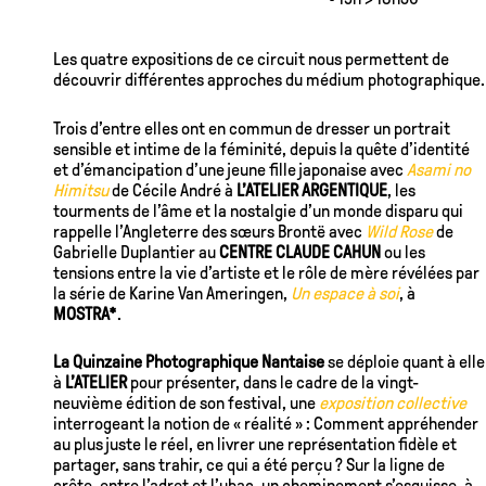
Les quatre expositions de ce circuit nous permettent de
découvrir différentes approches du médium photographique.
Trois d’entre elles ont en commun de dresser un portrait
sensible et intime de la féminité, depuis la quête d’identité
et d’émancipation d’une jeune fille japonaise avec
Asami no
Himitsu
de Cécile André à
L’ATELIER ARGENTIQUE
, les
tourments de l’âme et la nostalgie d’un monde disparu qui
rappelle l’Angleterre des sœurs Brontë avec
Wild Rose
de
Gabrielle Duplantier au
CENTRE CLAUDE CAHUN
ou les
tensions entre la vie d’artiste et le rôle de mère révélées par
la série de Karine Van Ameringen,
Un espace à soi
, à
MOSTRA*
.
La Quinzaine Photographique Nantaise
se déploie quant à elle
à
L’ATELIER
pour présenter, dans le cadre de la vingt-
neuvième édition de son festival, une
exposition collective
interrogeant la notion de « réalité » : Comment appréhender
au plus juste le réel, en livrer une représentation fidèle et
partager, sans trahir, ce qui a été perçu ? Sur la ligne de
crête, entre l’adret et l’ubac, un cheminement s’esquisse, à