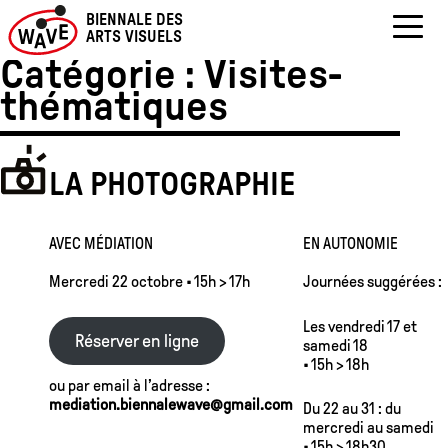
BIENNALE DES
RETOUR AUX LIEUX
RETOUR AUX LIEUX
ARTS VISUELS
Catégorie :
Visites-
Skip
to
thématiques
content
LA PHOTOGRAPHIE
AVEC MÉDIATION
EN AUTONOMIE
Mercredi 22 octobre • 15h > 17h
Journées suggérées :
Les vendredi 17 et
Réserver en ligne
samedi 18
• 15h > 18h
ou par email à l’adresse :
mediation.biennalewave@gmail.com
Du 22 au 31 : du
mercredi au samedi
• 15h > 18h30